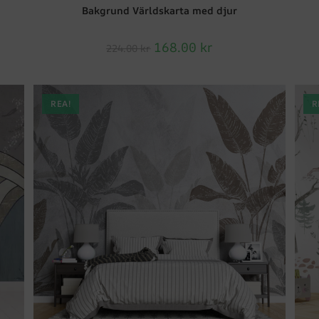
Bakgrund Världskarta med djur
168.00
kr
224.00
kr
REA!
R