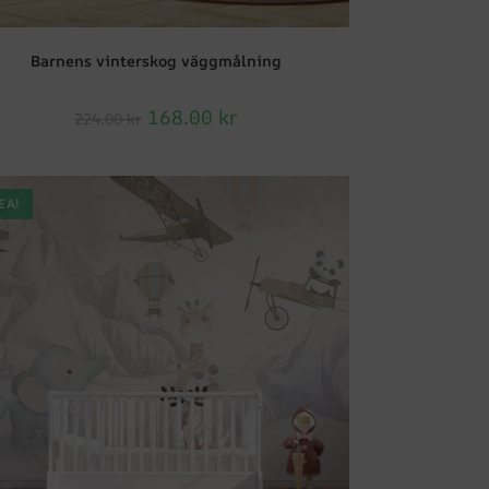
Barnens vinterskog väggmålning
168.00
kr
224.00
kr
EA!