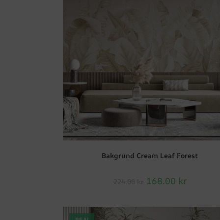
Bakgrund Cream Leaf Forest
168.00
kr
224.00
kr
REA!