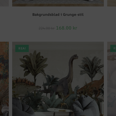
Bakgrundsblad i Grunge-stil
168.00
kr
224.00
kr
REA!
R