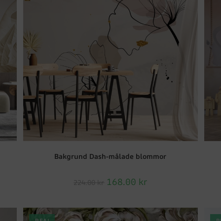
Bakgrund Dash-målade blommor
168.00
kr
224.00
kr
REA!
R