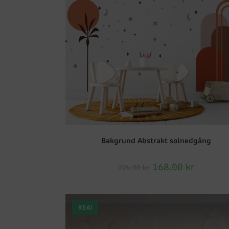
Bakgrund Abstrakt solnedgång
168.00
kr
224.00
kr
REA!