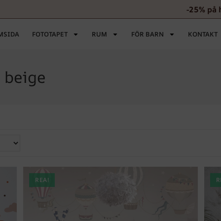
-25% på 
MSIDA
FOTOTAPET
RUM
FÖR BARN
KONTAKT
 beige
REA!
R