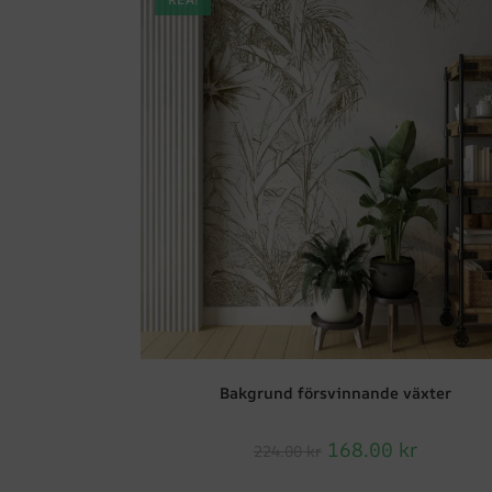
Bakgrund försvinnande växter
168.00
kr
224.00
kr