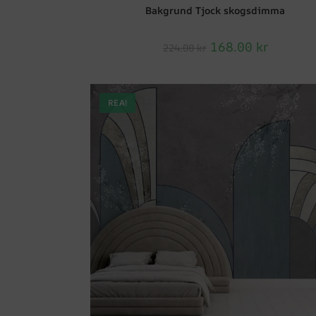
Bakgrund Tjock skogsdimma
168.00
kr
224.00
kr
REA!