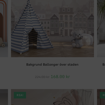
Bakgrund Ballonger över staden
B
168.00
kr
224.00
kr
REA!
R