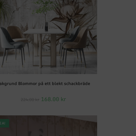
akgrund Blommor på ett blekt schackbräde
168.00
kr
224.00
kr
EA!