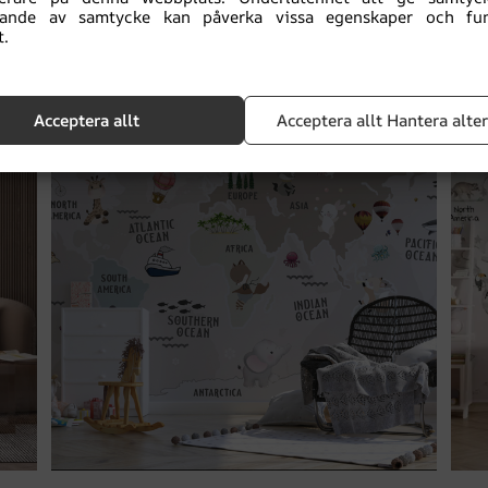
llande av samtycke kan påverka vissa egenskaper och fun
168.00
kr
224.00
kr
t.
REA!
R
Acceptera allt
Acceptera allt Hantera alte