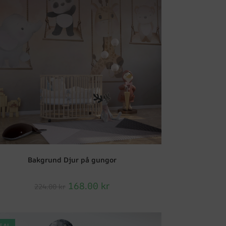
Bakgrund Djur på gungor
168.00
kr
224.00
kr
EA!