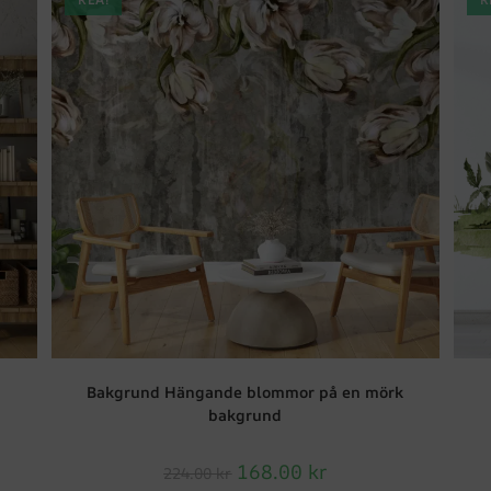
Bakgrund Hängande blommor på en mörk
bakgrund
168.00
kr
224.00
kr