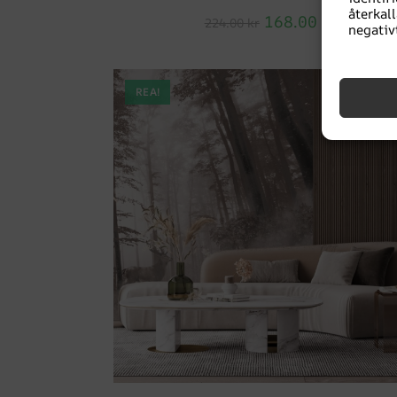
återka
168.00
kr
224.00
kr
negativ
REA!