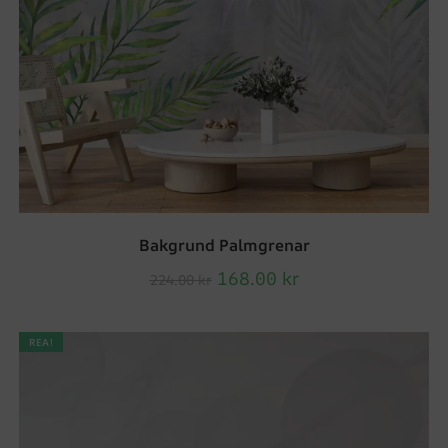
Bakgrund Palmgrenar
168.00
kr
224.00
kr
REA!