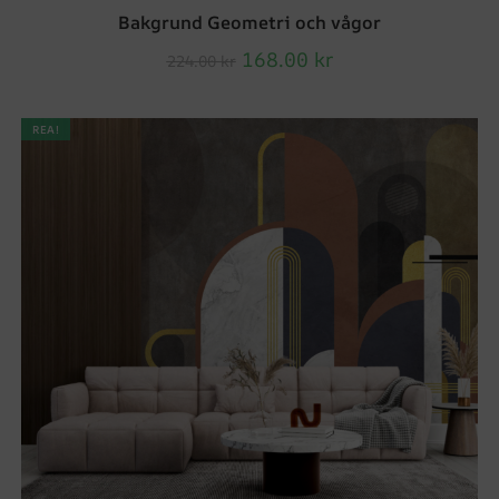
Bakgrund Geometri och vågor
168.00
kr
224.00
kr
REA!