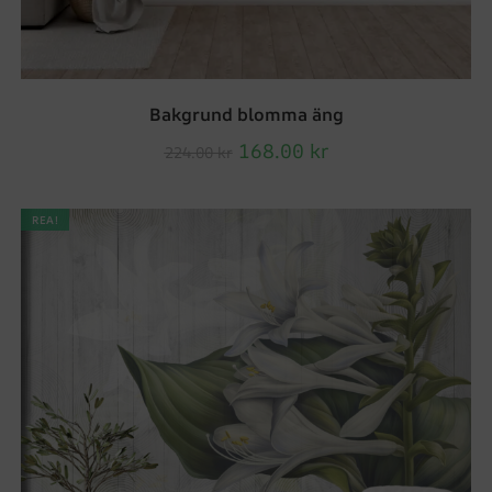
Bakgrund blomma äng
168.00
kr
224.00
kr
REA!