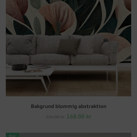
Bakgrund blommig abstraktion
168.00
kr
224.00
kr
REA!