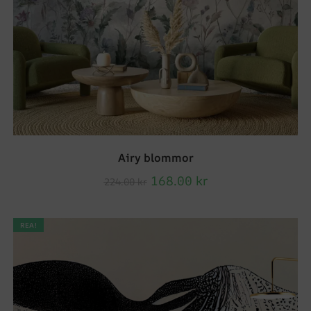
Airy blommor
168.00
kr
224.00
kr
REA!