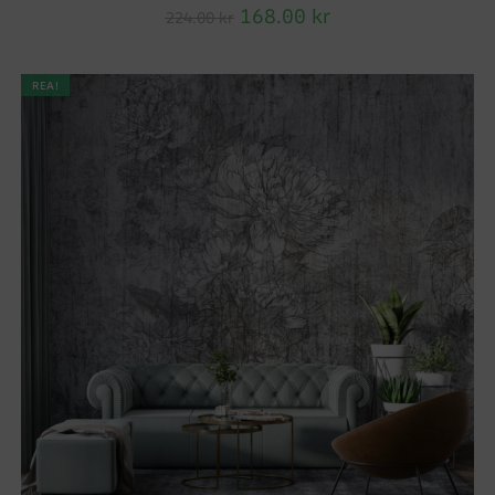
168.00
kr
224.00
kr
REA!