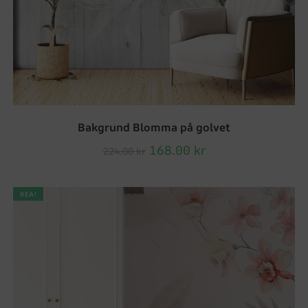
Bakgrund Blomma på golvet
168.00
kr
224.00
kr
REA!