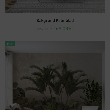
Bakgrund Palmblad
168.00
kr
224.00
kr
REA!