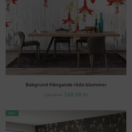
Bakgrund Hängande röda blommor
168.00
kr
224.00
kr
REA!