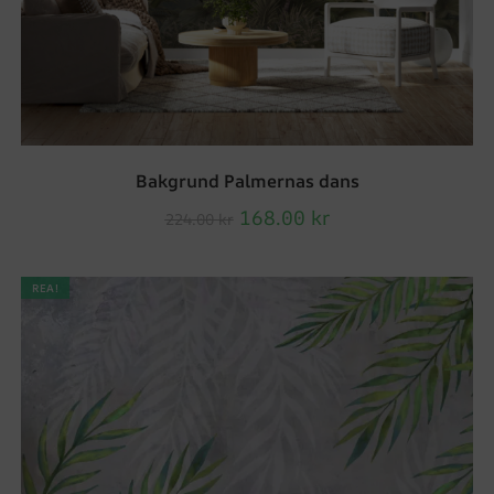
Bakgrund Palmernas dans
168.00
kr
224.00
kr
REA!