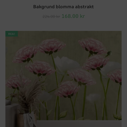
Bakgrund blomma abstrakt
168.00
kr
224.00
kr
REA!