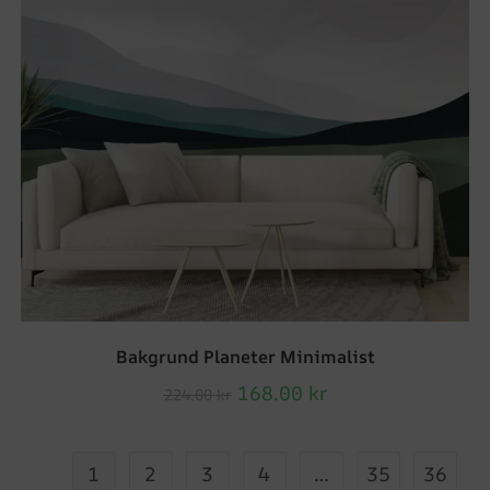
Bakgrund Planeter Minimalist
168.00
kr
224.00
kr
1
2
3
4
…
35
36