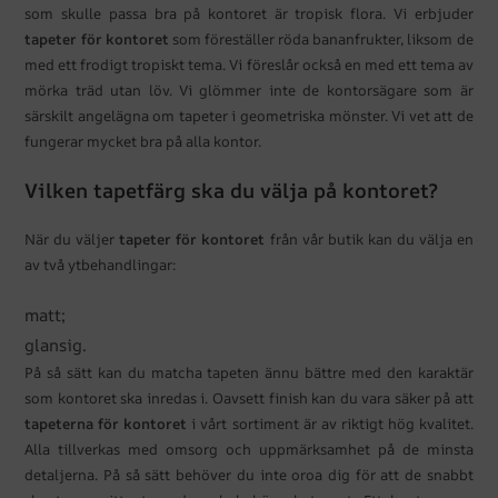
som skulle passa bra på kontoret är tropisk flora. Vi erbjuder
tapeter för kontoret
som föreställer röda bananfrukter, liksom de
med ett frodigt tropiskt tema. Vi föreslår också en med ett tema av
mörka träd utan löv. Vi glömmer inte de kontorsägare som är
särskilt angelägna om tapeter i geometriska mönster. Vi vet att de
fungerar mycket bra på alla kontor.
Vilken tapetfärg ska du välja på kontoret?
När du väljer
tapeter för kontoret
från vår butik kan du välja en
av två ytbehandlingar:
matt;
glansig.
På så sätt kan du matcha tapeten ännu bättre med den karaktär
som kontoret ska inredas i. Oavsett finish kan du vara säker på att
tapeterna för kontoret
i vårt sortiment är av riktigt hög kvalitet.
Alla tillverkas med omsorg och uppmärksamhet på de minsta
detaljerna. På så sätt behöver du inte oroa dig för att de snabbt