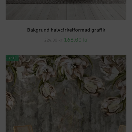
Bakgrund halvcirkelformad grafik
168.00
kr
224.00
kr
REA!