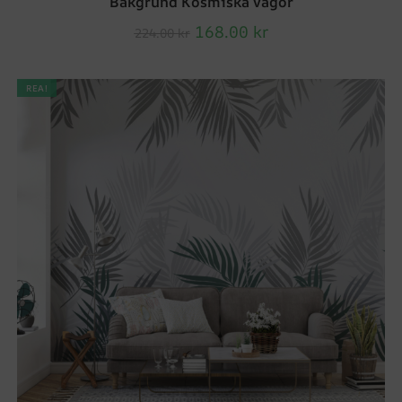
Bakgrund Kosmiska vågor
168.00
kr
224.00
kr
REA!