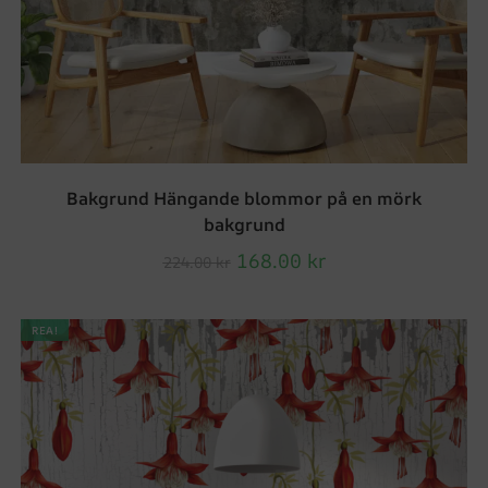
Bakgrund Hängande blommor på en mörk
bakgrund
168.00
kr
224.00
kr
REA!