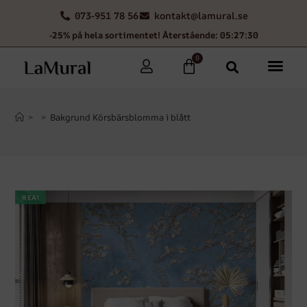
073-951 78 56
kontakt@lamural.se
-25% på hela sortimentet! Återstående: 05:27:29
0
>
>
Bakgrund Körsbärsblomma i blått
REA!