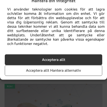
Hantera din integritet
Vi använder teknologier som cookies för att lagra
och/eller komma åt information om din enhet. Vi gör
detta för att förbättra din webbupplevelse och för att
visa dig (o)personlig reklam. Genom att samtycka till
dessa tekniker kommer vi att kunna behandla data som
ditt surfbeteende eller unika identifierare på denna
webbplats. Underlåtenhet att ge samtycke eller
återkallande av samtycke kan påverka vissa egenskaper
och funktioner negativt.
Acceptera allt
Vitgrön tapet
Acceptera allt Hantera alternativ
168.00
kr
224.00
kr
REA!