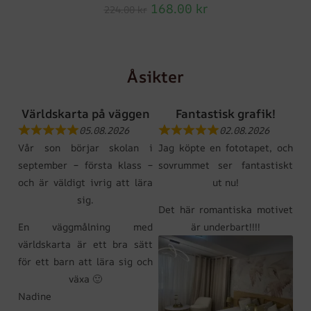
168.00
kr
224.00
kr
Åsikter
Världskarta på väggen
Fantastisk grafik!
05.08.2026
02.08.2026
Vår son börjar skolan i
Jag köpte en fototapet, och
september – första klass –
sovrummet ser fantastiskt
och är väldigt ivrig att lära
ut nu!
sig.
Det här romantiska motivet
En väggmålning med
är underbart!!!!
världskarta är ett bra sätt
för ett barn att lära sig och
växa 🙂
Nadine