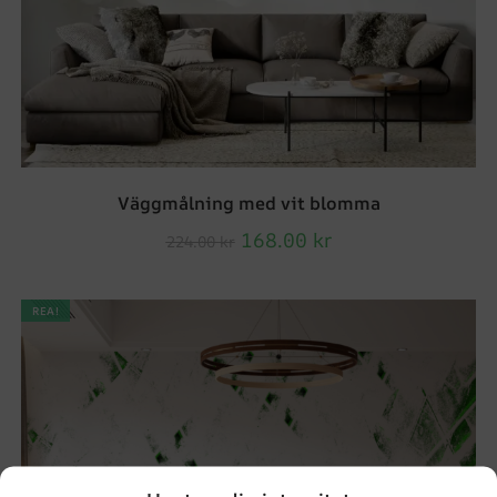
Väggmålning med vit blomma
168.00
kr
224.00
kr
REA!