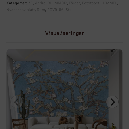
Kategorier:
3D
,
Andra
,
BLOMMOR
,
Färger
,
Fototapet
,
HIMMEL
,
Nyanser av blått
,
Rum
,
SOVRUM
,
Stil
Visualiseringar