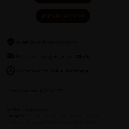
BESTÄLL TAPETPROV
Säkert köp
: miljövänlig produkt
Fri frakt för beställningar över
1000 kr
Genomförandetid
2 till 4 arbetsdagar
Produktnummer: 12221428379
Artikelnr:
12221428379
Kategorier:
Färger
,
Fototapet
,
Loft
,
MURAL
,
Nyanser av brunt
och beige
,
Rum
,
Stil
,
TROPISKA LÖV
,
VARDAGSRUM