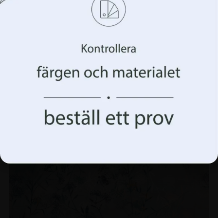
och/eller komma åt information om din enhet. Vi gör
detta för att förbättra din webbupplevelse och för att
visa dig (o)personlig reklam. Genom att samtycka till
dessa tekniker kommer vi att kunna behandla data som
ditt surfbeteende eller unika identifierare på denna
webbplats. Underlåtenhet att ge samtycke eller
återkallande av samtycke kan påverka vissa egenskaper
och funktioner negativt.
Muralmålning Porträtt av en flicka med långt
Acceptera allt
hår
Acceptera allt Hantera alternativ
168.00
kr
224.00
kr
REA!