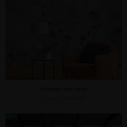
Fototapet Små växter
168.00
kr
224.00
kr
REA!