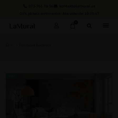
073-951 78 56
kontakt@lamural.se
-25% på hela sortimentet! Återstående: 10:55:47
0
>
>
Fototapet Bladtryck
REA!