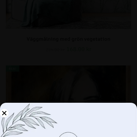
Väggmålning med grön vegetation
168.00
kr
224.00
kr
REA!
Hantera din integritet
Vi använder teknologier som cookies för att lagra