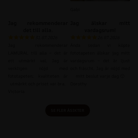
Gabi
Jag rekommenderar
Jag älskar mitt
det till alla.
vardagsrum!
31.07.2026
26.07.2026
Jag rekommenderar
Ända sedan vi köpte
LAMURAL till alla – det är
fototapeten älskar jag mitt
ett utmärkt val. Jag är
vardagsrum – det är ljust
verkligen nöjd med
och fräscht. Jag är nöjd med
fototapeten; kvaliteten är
mitt beslut varje dag 🙂
utmärkt och priset var bra.
Dorothy
Victoria
SE FLER ÅSIKTER