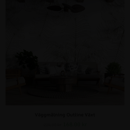
Väggmålning Outline Växt
168.00
kr
224.00
kr