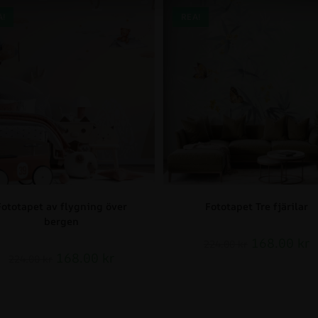
A!
REA!
Fototapet av flygning över
Fototapet Tre fjärilar
bergen
168.00
kr
224.00
kr
168.00
kr
224.00
kr