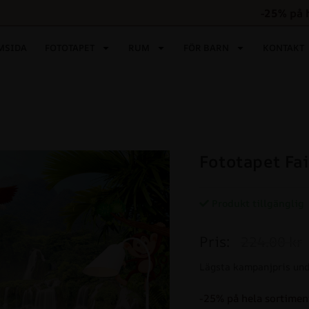
-25% på 
MSIDA
FOTOTAPET
RUM
FÖR BARN
KONTAKT
Fototapet Fa
Produkt tillgänglig
Pris:
224.00 kr
Lägsta kampanjpris und
-25% på hela sortimen