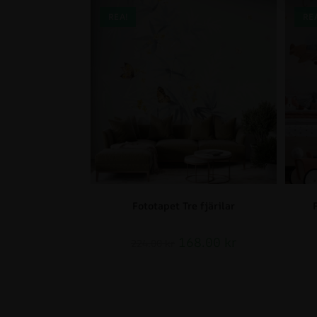
REA!
RE
Fototapet Tre fjärilar
168.00
kr
224.00
kr