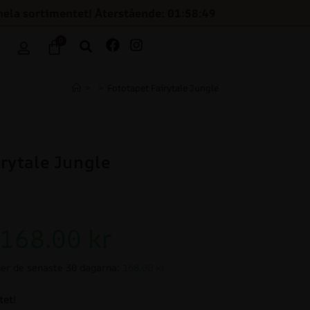
hela sortimentet! Återstående: 01:58:48
0
>
>
Fototapet Fairytale Jungle
irytale Jungle
168.00
kr
er de senaste 30 dagarna:
168.00 kr
tet!