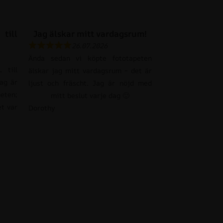
till
Jag älskar mitt vardagsrum!
26.07.2026
Ända sedan vi köpte fototapeten
 till
älskar jag mitt vardagsrum – det är
Jag är
ljust och fräscht. Jag är nöjd med
eten;
mitt beslut varje dag 🙂
et var
Dorothy