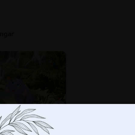
ingar
-
+
LÄ