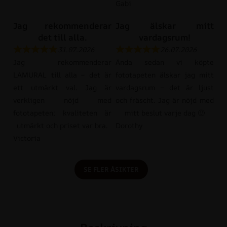
Gabi
Jag rekommenderar
Jag älskar mitt
det till alla.
vardagsrum!
31.07.2026
26.07.2026
Jag rekommenderar
Ända sedan vi köpte
LAMURAL till alla – det är
fototapeten älskar jag mitt
ett utmärkt val. Jag är
vardagsrum – det är ljust
verkligen nöjd med
och fräscht. Jag är nöjd med
fototapeten; kvaliteten är
mitt beslut varje dag 🙂
utmärkt och priset var bra.
Dorothy
Victoria
SE FLER ÅSIKTER