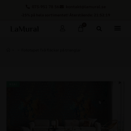
073-951 78 56
kontakt@lamural.se
-25% på hela sortimentet! Återstående: 21:52:18
0
>
>
Fototapet Två fläckar på trianglar
REA!