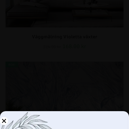
Väggmålning Violetta växter
168.00
kr
224.00
kr
REA!