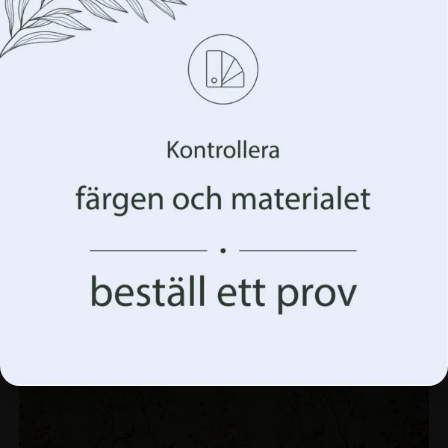
Hantera din integritet
Vi använder teknologier som cookies för att lagra
och/eller komma åt information om din enhet. Vi gör
detta för att förbättra din webbupplevelse och för att
visa dig (o)personlig reklam. Genom att samtycka till
dessa tekniker kommer vi att kunna behandla data som
ditt surfbeteende eller unika identifierare på denna
webbplats. Underlåtenhet att ge samtycke eller
återkallande av samtycke kan påverka vissa egenskaper
och funktioner negativt.
Väggmålning med blå blomma
168.00
kr
224.00
kr
Acceptera allt
Acceptera allt Hantera alternativ
REA!