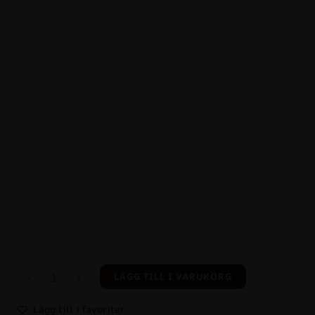
-
+
LÄGG TILL I VARUKORG
Lägg till i favoriter