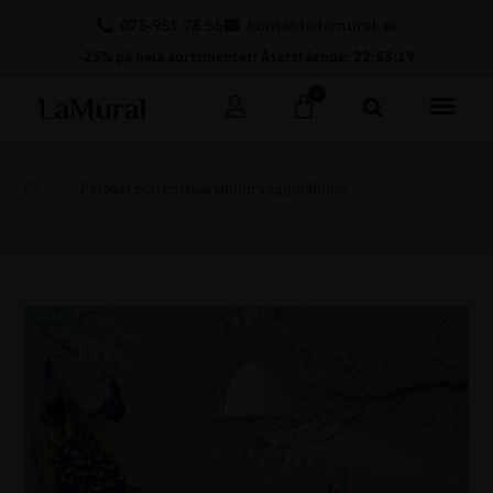
073-951 78 56
kontakt@lamural.se
-25% på hela sortimentet! Återstående: 22:53:18
0
>
>
Påfågel och körsbärsblom väggmålning
REA!