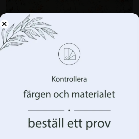
Hantera din integritet
Vi använder teknologier som cookies för att lagra
och/eller komma åt information om din enhet. Vi gör
detta för att förbättra din webbupplevelse och för att
visa dig (o)personlig reklam. Genom att samtycka till
dessa tekniker kommer vi att kunna behandla data som
Väggmålning Orange blommor
ditt surfbeteende eller unika identifierare på denna
webbplats. Underlåtenhet att ge samtycke eller
168.00
kr
224.00
kr
återkallande av samtycke kan påverka vissa egenskaper
och funktioner negativt.
REA!
Acceptera allt
Acceptera allt Hantera alternativ