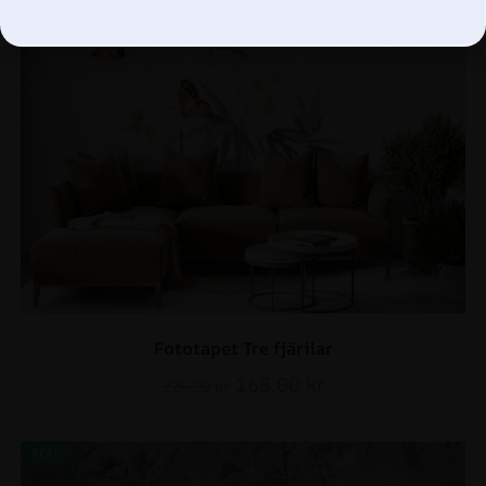
Fototapet Tre fjärilar
168.00
kr
224.00
kr
REA!