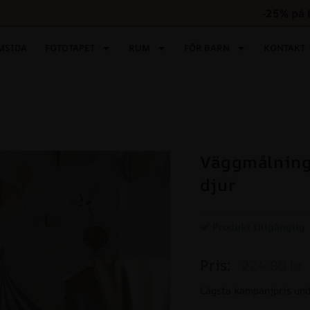
-25% på 
MSIDA
FOTOTAPET
RUM
FÖR BARN
KONTAKT
Väggmålning 
djur
Produkt tillgänglig
Pris:
224.00 kr
Lägsta kampanjpris und