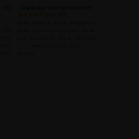
till
Jag älskar mitt vardagsrum!
26.07.2026
Ända sedan vi köpte fototapeten
 till
älskar jag mitt vardagsrum – det är
Jag är
ljust och fräscht. Jag är nöjd med
eten;
mitt beslut varje dag 🙂
et var
Dorothy