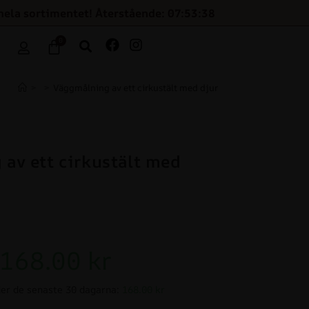
hela sortimentet! Återstående: 07:53:37
0
>
>
Väggmålning av ett cirkustält med djur
av ett cirkustält med
168.00
kr
er de senaste 30 dagarna:
168.00 kr