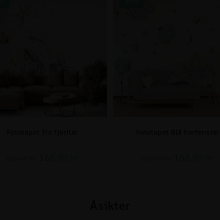
A!
REA!
Fototapet Tre fjärilar
Fototapet Blå hortensior
168.00
kr
168.00
kr
224.00
kr
224.00
kr
Åsikter