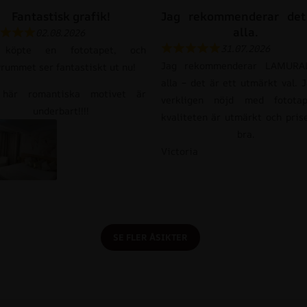
Fantastisk grafik!
Jag rekommenderar det 
alla.
02.08.2026
31.07.2026
 köpte en fototapet, och
Jag rekommenderar LAMURAL
vrummet ser fantastiskt ut nu!
alla – det är ett utmärkt val. 
här romantiska motivet är
verkligen nöjd med fototap
underbart!!!!
kvaliteten är utmärkt och pris
bra.
Victoria
SE FLER ÅSIKTER