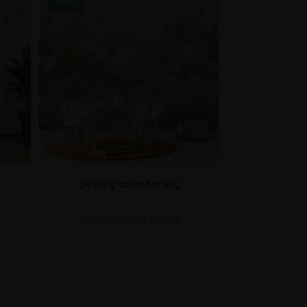
REA!
Ovanlig tapet för äng
168.00
kr
224.00
kr