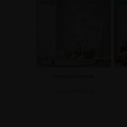
REA!
RE
Fototapet Två hjortar
168.00
kr
224.00
kr