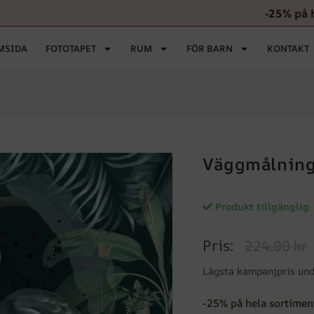
-25% på 
MSIDA
FOTOTAPET
RUM
FÖR BARN
KONTAKT
Väggmålning
Produkt tillgänglig
Pris:
224.00 kr
Lägsta kampanjpris und
-25% på hela sortimen