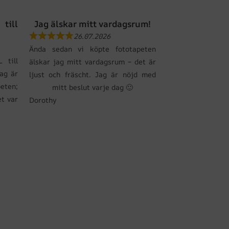
till
Jag älskar mitt vardagsrum!
26.07.2026
Ända sedan vi köpte fototapeten
 till
älskar jag mitt vardagsrum – det är
Jag är
ljust och fräscht. Jag är nöjd med
eten;
mitt beslut varje dag 🙂
et var
Dorothy