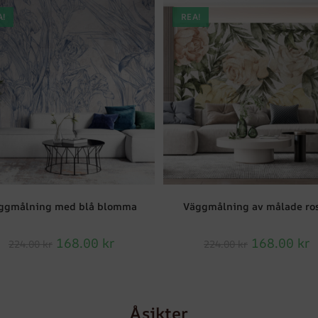
A!
REA!
ggmålning med blå blomma
Väggmålning av målade ro
168.00
kr
168.00
kr
224.00
kr
224.00
kr
Åsikter