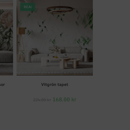
REA!
sor
Vitgrön tapet
168.00
kr
224.00
kr