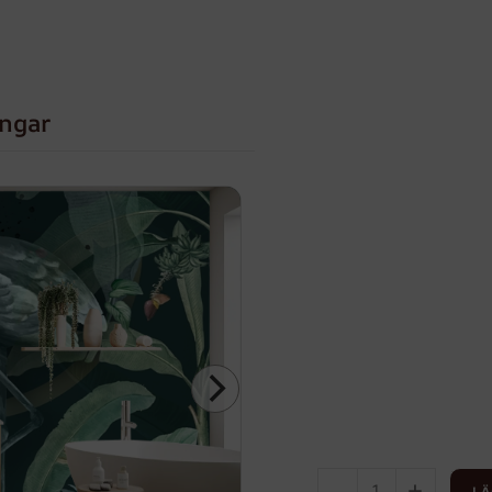
ingar
-
+
LÄ