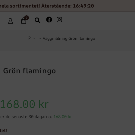
hela sortimentet! Återstående: 16:49:19
0
>
>
Väggmålning Grön flamingo
 Grön flamingo
168.00
kr
er de senaste 30 dagarna:
168.00 kr
tet!