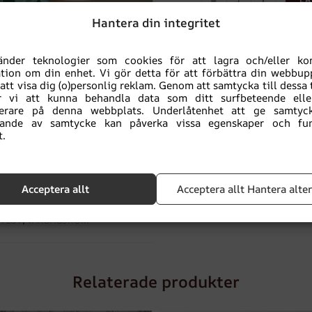
Hantera din integritet
Lägg till i favoriter
änder teknologier som cookies för att lagra och/eller k
tion om din enhet. Vi gör detta för att förbättra din webbup
BESTÄLL TAPETPRO
 att visa dig (o)personlig reklam. Genom att samtycka till dessa 
 vi att kunna behandla data som ditt surfbeteende elle
fierare på denna webbplats. Underlåtenhet att ge samtyck
llande av samtycke kan påverka vissa egenskaper och fun
Säkert köp
:
miljövänlig
t.
produkt
Acceptera allt
Acceptera allt Hantera alte
apet
,
KONTORET
,
MURAL
,
NATUR
,
A LÖV
,
VARDAGSRUM
Relaterade produkter