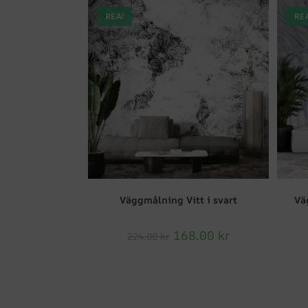
REA!
RE
Väggmålning Vitt i svart
Vä
168.00
kr
224.00
kr