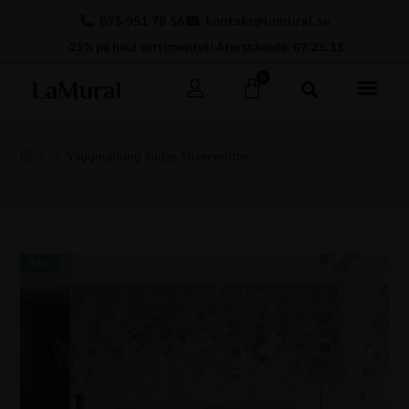
073-951 78 56
kontakt@lamural.se
-25% på hela sortimentet! Återstående: 07:25:32
0
>
>
Väggmålning Judas Silversmiths
REA!