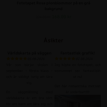
Fototapet Rosa pionblommor på en grå
bakgrund
168.00
kr
224.00
kr
Åsikter
Världskarta på väggen
Fantastisk grafik!
05.08.2026
02.08.2026
Vår son börjar skolan i
Jag köpte en fototapet, och
september – första klass –
sovrummet ser fantastiskt
och är väldigt ivrig att lära
ut nu!
sig.
Det här romantiska motivet
En väggmålning med
är underbart!!!!
världskarta är ett bra sätt
för ett barn att lära sig och