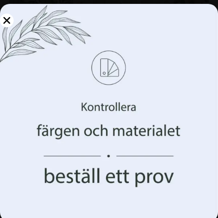
Hantera din integritet
Vi använder teknologier som cookies för att lagra
och/eller komma åt information om din enhet. Vi gör
detta för att förbättra din webbupplevelse och för att
visa dig (o)personlig reklam. Genom att samtycka till
dessa tekniker kommer vi att kunna behandla data som
ditt surfbeteende eller unika identifierare på denna
webbplats. Underlåtenhet att ge samtycke eller
återkallande av samtycke kan påverka vissa egenskaper
och funktioner negativt.
Väggmålning av målade rosor
Acceptera allt
168.00
kr
224.00
kr
Acceptera allt Hantera alternativ
REA!