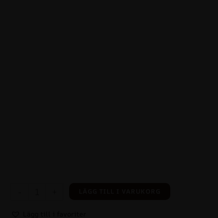
-
+
LÄGG TILL I VARUKORG
Lägg till i favoriter