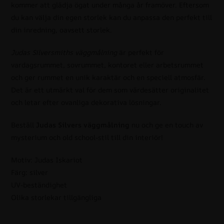
kommer att glädja ögat under många år framöver. Eftersom
du kan välja din egen storlek kan du anpassa den perfekt till
din inredning, oavsett storlek.
Judas Silversmiths väggmålning
är perfekt för
vardagsrummet, sovrummet, kontoret eller arbetsrummet
och ger rummet en unik karaktär och en speciell atmosfär.
Det är ett utmärkt val för dem som värdesätter originalitet
och letar efter ovanliga dekorativa lösningar.
Beställ
Judas Silvers väggmålning
nu och ge en touch av
mysterium och old school-stil till din interiör!
Motiv: Judas Iskariot
Färg: silver
UV-beständighet
Olika storlekar tillgängliga