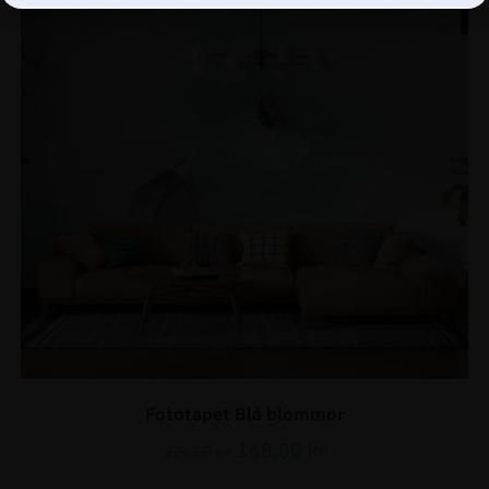
Fototapet Blå blommor
168.00
kr
224.00
kr