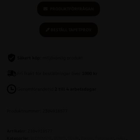
PRODUKTFÖRFRÅGAN
BESTÄLL TAPETPROV
Säkert köp
: miljövänlig produkt
Fri frakt för beställningar över
1000 kr
Genomförandetid
2 till 4 arbetsdagar
Produktnummer: 2304918577
Artikelnr:
2304918577
Kategorier:
BLOMMOR
,
BOHO
,
DJUR
,
Färger
,
Fototapet
,
HALL
,