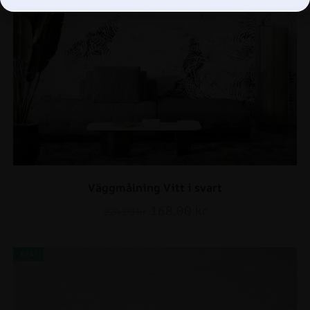
Väggmålning Vitt i svart
168.00
kr
224.00
kr
REA!