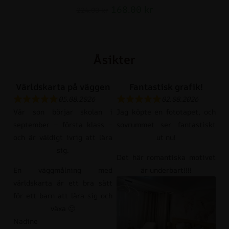
168.00
kr
224.00
kr
Åsikter
Världskarta på väggen
Fantastisk grafik!
05.08.2026
02.08.2026
Vår son börjar skolan i
Jag köpte en fototapet, och
september – första klass –
sovrummet ser fantastiskt
och är väldigt ivrig att lära
ut nu!
sig.
Det här romantiska motivet
En väggmålning med
är underbart!!!!
världskarta är ett bra sätt
för ett barn att lära sig och
växa 🙂
Nadine