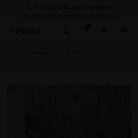
073-951 78 56
kontakt@lamural.se
-25% på hela sortimentet! Återstående: 10:52:16
0
>
>
Väggmålning Vild djungel Beige
REA!