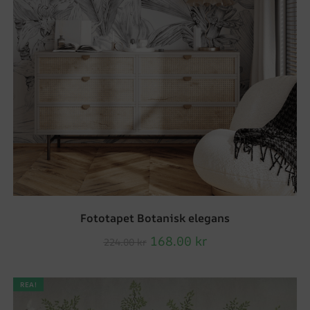
Fototapet Botanisk elegans
168.00
kr
224.00
kr
REA!