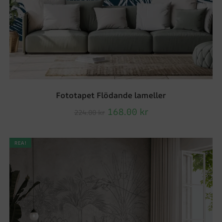
Fototapet Flödande lameller
168.00
kr
224.00
kr
REA!