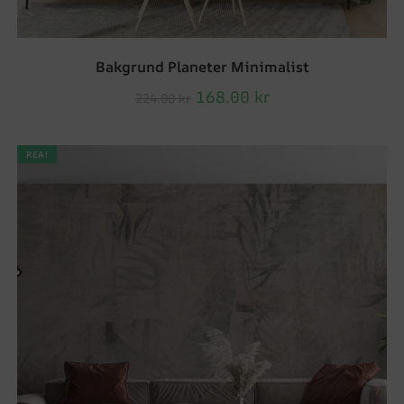
Bakgrund Planeter Minimalist
168.00
kr
224.00
kr
REA!