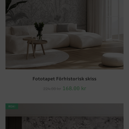
Fototapet Förhistorisk skiss
168.00
kr
224.00
kr
REA!