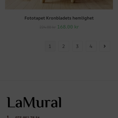
Fototapet Kronbladets hemlighet
168.00
kr
224.00
kr
1
2
3
4
073-951 78 56