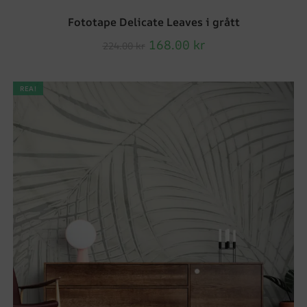
Fototape Delicate Leaves i grått
168.00
kr
224.00
kr
REA!