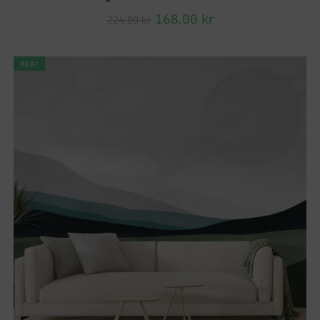
168.00
kr
224.00
kr
REA!