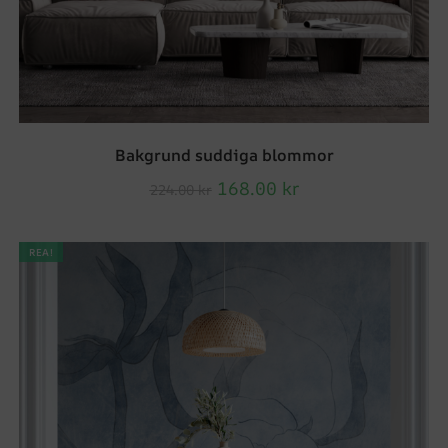
Bakgrund suddiga blommor
168.00
kr
224.00
kr
REA!