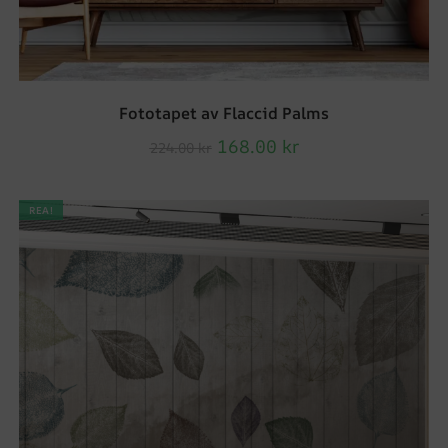
Fototapet av Flaccid Palms
168.00
kr
224.00
kr
REA!