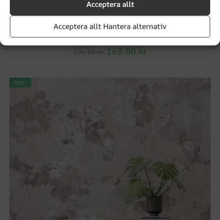
Acceptera allt
Acceptera allt Hantera alternativ
Fototapet Blommor i grått
168.00
kr
224.00
kr
REA!