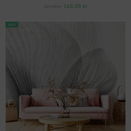
168.00
kr
224.00
kr
REA!