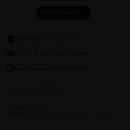
BESTÄLL TAPETPROV
Säkert köp
: miljövänlig produkt
Fri frakt för beställningar över
1000 kr
Genomförandetid
2 till 4 arbetsdagar
Produktnummer: 2193515741
Artikelnr:
2193515741
Kategorier:
Färger
,
Fototapet
,
HALL
,
KONTORET
,
Nyanser av
rosa
,
Rum
,
Skandinavisk
,
SOVRUM
,
Stil
,
Svartvit
,
VARDAGSRUM