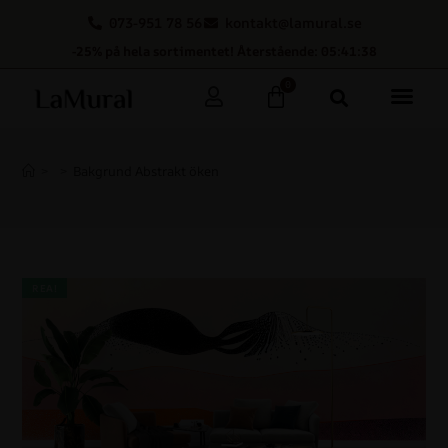
073-951 78 56
kontakt@lamural.se
-25% på hela sortimentet! Återstående: 05:41:38
0
>
>
Bakgrund Abstrakt öken
REA!