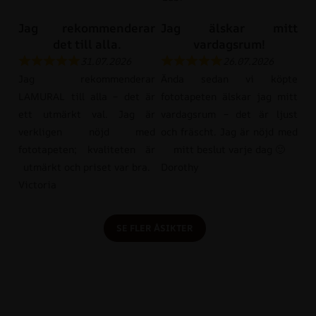
Jag rekommenderar
Jag älskar mitt
det till alla.
vardagsrum!
31.07.2026
26.07.2026
Jag rekommenderar
Ända sedan vi köpte
LAMURAL till alla – det är
fototapeten älskar jag mitt
ett utmärkt val. Jag är
vardagsrum – det är ljust
verkligen nöjd med
och fräscht. Jag är nöjd med
fototapeten; kvaliteten är
mitt beslut varje dag 🙂
utmärkt och priset var bra.
Dorothy
Victoria
SE FLER ÅSIKTER