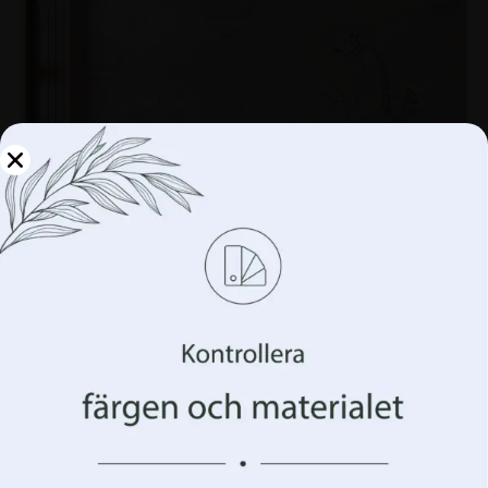
Hantera din integritet
Vi använder teknologier som cookies för att lagra
och/eller komma åt information om din enhet. Vi gör
detta för att förbättra din webbupplevelse och för att
visa dig (o)personlig reklam. Genom att samtycka till
dessa tekniker kommer vi att kunna behandla data som
ditt surfbeteende eller unika identifierare på denna
webbplats. Underlåtenhet att ge samtycke eller
återkallande av samtycke kan påverka vissa egenskaper
och funktioner negativt.
Väggmålning av en giraff i ett magiskt land
168.00
kr
Acceptera allt
224.00
kr