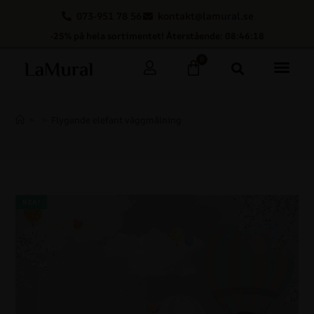
073-951 78 56
kontakt@lamural.se
-25% på hela sortimentet! Återstående: 08:46:17
0
>
>
Flygande elefant väggmålning
REA!