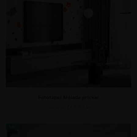
Fototapet Målade prickar
168.00
kr
224.00
kr
REA!