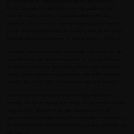
Letar du efter en ovanlig dekoration för din inredning?
Denna väggmålning med motiv av en flygande elefant
kommer säkert att fånga uppmärksamheten hos alla
besökare i ditt hem. Tack vare det högkvalitativa trycket
och de hållbara materialen kan du vara säker på att denna
ovanliga dekoration kommer att glädja ögonen i många år.
De livfulla färgerna och det detaljerade utförandet gör att
väggmålningen ser mycket realistisk ut, som om elefanter
verkligen kunde flyga. Den passar perfekt som dekorativt
inslag i barnrummet, vardagsrummet eller arbetsrummet –
överallt där du vill tillföra en touch av magi och äventyr.
Tack vare den enkla appliceringen av väggmålningen
kommer det att gå snabbt och enkelt att placera den på den
vägg du väljer. Dessutom gör den höga kvaliteten på
materialen att fototapeten är lätt att rengöra – torka bara
av den med en fuktig trasa för att fräscha upp utseendet på
din interiör.