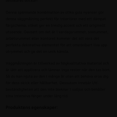
besökares blickar!
Denna spännande kombination av olika gula nyanser gör
denna väggmålning perfekt för interiörer med ett dämpat
färgschema, vilket ger en trevlig accent och ett originellt
utseende. Oavsett om det är i vardagsrummet, sovrummet,
arbetsrummet eller kontoret kommer det att vara det
perfekta dekorativa elementet för att omedelbart liva upp
utrymmet och ge det en unik känsla.
Väggmålningen är tillverkad av högkvalitativa material och
är lätt att applicera och lämnar inga rester när den tas bort.
Så du kan njuta av den i många år utan att behöva oroa dig
för dess skick eller hållbarhet. Dessutom innebär UV-
beständigheten att den inte bleknar i solljus och behåller
sina intensiva färger under lång tid.
Produktens egenskaper: