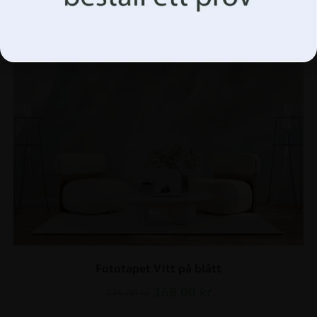
Acceptera allt Hantera alternativ
Fototapet Vitt på blått
168.00
kr
224.00
kr