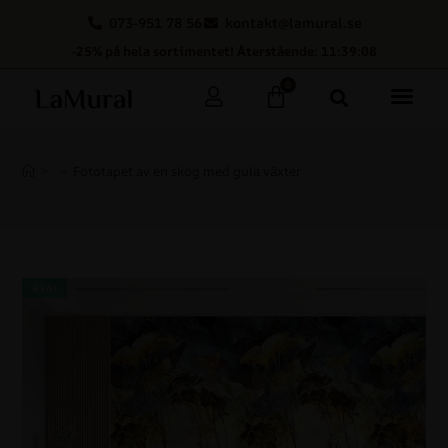
073-951 78 56
kontakt@lamural.se
-25% på hela sortimentet! Återstående: 11:39:07
0
>
>
Fototapet av en skog med gula växter
REA!