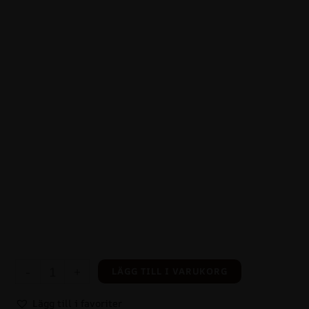
-
+
LÄGG TILL I VARUKORG
Lägg till i favoriter