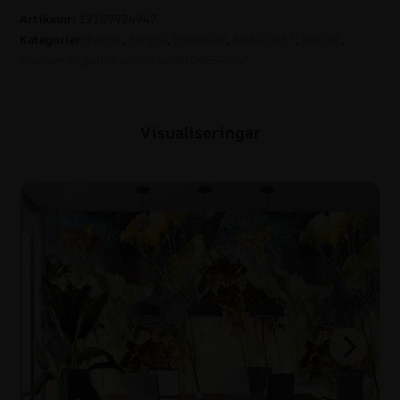
Artikelnr:
12109924947
Kategorier:
Färger
,
Färgrik
,
Fototapet
,
KONTORET
,
NATUR
,
Nyanser av gult
,
Rum
,
Stil
,
VARDAGSRUM
Visualiseringar