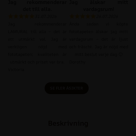
Jag rekommenderar
Jag älskar mitt
det till alla.
vardagsrum!
31.07.2026
26.07.2026
Jag rekommenderar
Ända sedan vi köpte
LAMURAL till alla – det är
fototapeten älskar jag mitt
ett utmärkt val. Jag är
vardagsrum – det är ljust
verkligen nöjd med
och fräscht. Jag är nöjd med
fototapeten; kvaliteten är
mitt beslut varje dag 🙂
utmärkt och priset var bra.
Dorothy
Victoria
SE FLER ÅSIKTER
Beskrivning