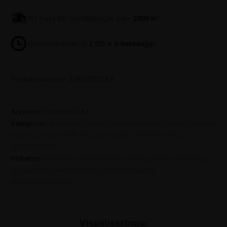
Fri frakt för beställningar över
1000 kr
Genomförandetid
2 till 4 arbetsdagar
Produktnummer: 12650552163
Artikelnr:
12650552163
Kategorier:
BLOMMOR
,
Färger
,
Fototapet
,
HALL
,
NATUR
,
Nyanser
av grönt
,
Rum
,
SOVRUM
,
Stil
,
Tropisk
,
TROPISKA LÖV
,
VARDAGSRUM
Etiketter:
blommor
,
exotiska växter
,
frodig grönska
,
landskap
,
löv
,
palmer
,
paradisblommor
,
sovrumstapeter
,
Vardagsrumstapeter
Visualiseringar