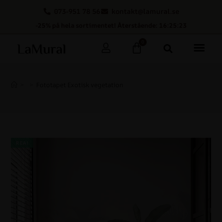
073-951 78 56
kontakt@lamural.se
-25% på hela sortimentet! Återstående: 16:25:22
0
>
>
Fototapet Exotisk vegetation
REA!