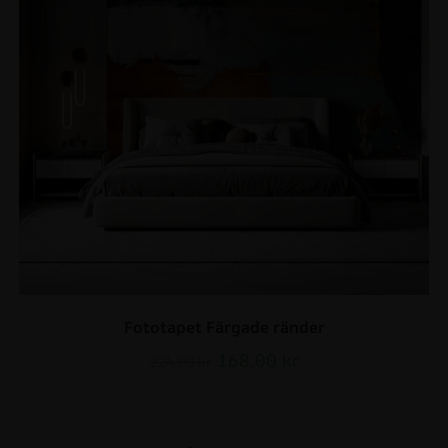
Fototapet Färgade ränder
168.00
kr
224.00
kr