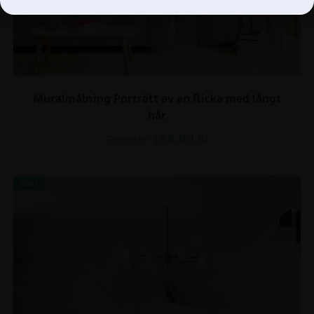
Muralmålning Porträtt av en flicka med långt
hår
168.00
kr
224.00
kr
REA!