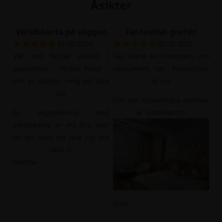
Åsikter
Världskarta på väggen
Fantastisk grafik!
05.08.2026
02.08.2026
Vår son börjar skolan i
Jag köpte en fototapet, och
september – första klass –
sovrummet ser fantastiskt
och är väldigt ivrig att lära
ut nu!
sig.
Det här romantiska motivet
En väggmålning med
är underbart!!!!
världskarta är ett bra sätt
för ett barn att lära sig och
växa 🙂
Nadine
Gabi