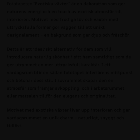
Fototapeten
”Exotiska växter” är en dekoration som ger
naturens energi och en touch av exotisk atmosfär till
interiören. Motivet med frodiga löv och växter med
uttrycksfulla former gör väggen till ett unikt
designelement – en bakgrund som ger djup och fräschör.
Detta är ett idealiskt alternativ för dem som vill
introducera naturlig skönhet i sitt hem samtidigt som de
ger utrymmet en mer uttrycksfull karaktär. I ett
vardagsrum blir en sådan fototapet interiörens mittpunkt
och betonar dess stil. I sovrummet skapar den en
atmosfär som främjar avkoppling, och i arbetsrummet
eller matsalen tillför den elegans och originalitet.
Motivet med exotiska växter livar upp interiören och ger
vardagsrummet en unik charm – naturligt, snyggt och
tidlöst.