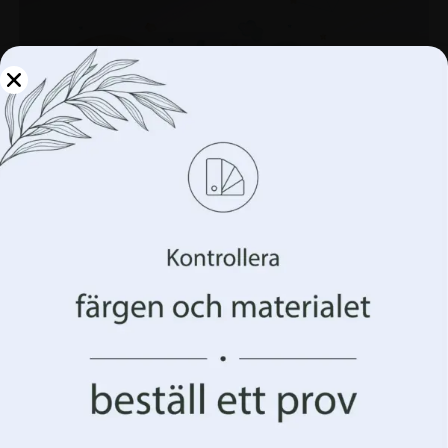
Hantera din integritet
Vi använder teknologier som cookies för att lagra
och/eller komma åt information om din enhet. Vi gör
detta för att förbättra din webbupplevelse och för att
visa dig (o)personlig reklam. Genom att samtycka till
dessa tekniker kommer vi att kunna behandla data som
ditt surfbeteende eller unika identifierare på denna
webbplats. Underlåtenhet att ge samtycke eller
återkallande av samtycke kan påverka vissa egenskaper
och funktioner negativt.
Acceptera allt
Fototapet Kaniner i himlen
Acceptera allt Hantera alternativ
168.00
kr
224.00
kr