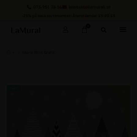
073-951 78 56
kontakt@lamural.se
-25% på hela sortimentet! Återstående: 15:03:12
0
>
>
Mural Berg Grafik
REA!