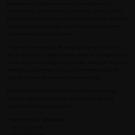
Fototapeten är gjord med omsorg om detaljerna och
kommer att ge din interiör en ny karaktär. Den är perfekt
för både vardagsrummet, sovrummet och kontoret. Med sitt
realistiska utseende skapar du ett utrymme som kommer
att inspirera dig och dina gäster.
Du behöver inte oroa dig för väggmålningens hållbarhet –
den är tillverkad av högkvalitativa material som garanterar
livfulla färger och skarpa detaljer under många år. Tack vare
den enkla appliceringen kan du själv montera den på den
vägg du vill utan att behöva professionell hjälp.
Beställ Mountain Graphics Mural nu och skapa en unik
atmosfär i din interiör som får dig att känna att du är
omgiven av riktiga bergstoppar!
– hög kvalitet på utförandet
– realistisk grafik
– enkel applicering