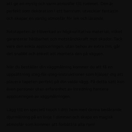
att ge en mysig och varm atmosfär till rummet. Den är
perfekt som dekoration i ett barnrum, utvecklar fantasin
och skapar en vänlig atmosfär för lek och lärande.
Fototapeten är tillverkad av högkvalitativa material, vilket
garanterar hållbarhet och motståndskraft mot skador. Tack
vare den enkla appliceringen, utan behov av extra lim, går
det snabbt och enkelt att montera den på väggen.
När du beställer din väggmålning kommer du att få en
uppsättning steg-för-steg-instruktioner som hjälper dig att
placera tapeten perfekt på din valda vägg. På detta sätt kan
även personer utan erfarenhet av inredning hantera
appliceringen av väggmålningen.
Lägg till en speciell touch i ditt hem med denna bedårande
djurmålning på en linje i dimman och skapa en magisk
atmosfär som kommer att förbättra alla rum!