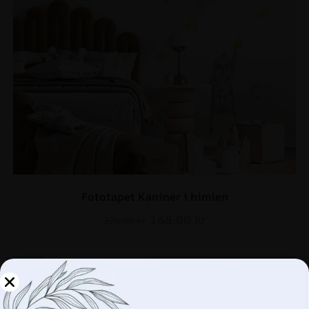
Fototapet Kaniner i himlen
168.00
kr
224.00
kr
REA!