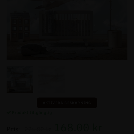
AKTIVERA BESKÄRNING
Produkt tillgänglig
168.00
kr
Pris:
224.00 kr