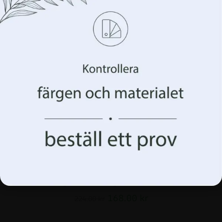
Hantera din integritet
Vi använder teknologier som cookies för att lagra
och/eller komma åt information om din enhet. Vi gör
detta för att förbättra din webbupplevelse och för att
visa dig (o)personlig reklam. Genom att samtycka till
dessa tekniker kommer vi att kunna behandla data som
ditt surfbeteende eller unika identifierare på denna
webbplats. Underlåtenhet att ge samtycke eller
återkallande av samtycke kan påverka vissa egenskaper
och funktioner negativt.
Acceptera allt
Acceptera allt Hantera alternativ
Bakgrund Ballonger över staden
168.00
kr
224.00
kr