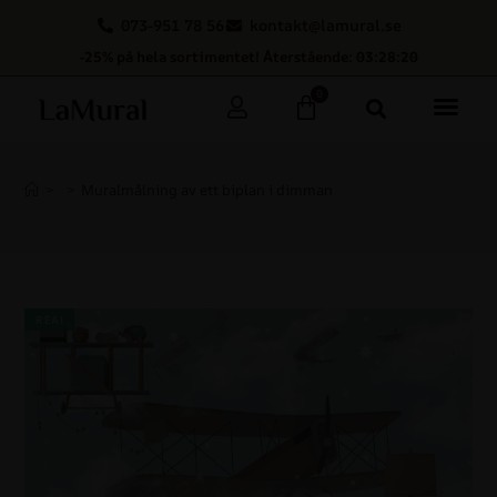
073-951 78 56
kontakt@lamural.se
-25% på hela sortimentet! Återstående: 03:28:19
0
>
>
Muralmålning av ett biplan i dimman
REA!