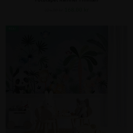
168.00
kr
224.00
kr
REA!