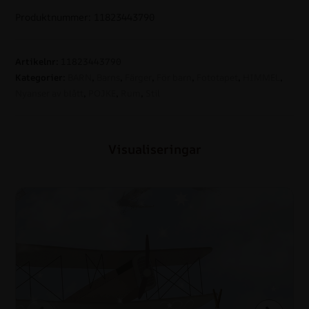
Produktnummer: 11823443790
Artikelnr:
11823443790
Kategorier:
BARN
,
Barns
,
Färger
,
För barn
,
Fototapet
,
HIMMEL
,
Nyanser av blått
,
POJKE
,
Rum
,
Stil
Visualiseringar