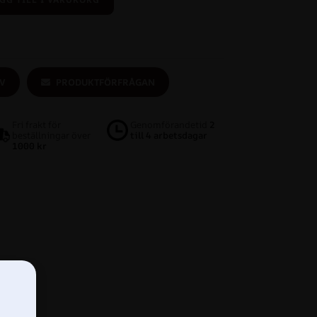
V
PRODUKTFÖRFRÅGAN
Fri frakt för
Genomförandetid
2
beställningar över
till 4 arbetsdagar
1000 kr