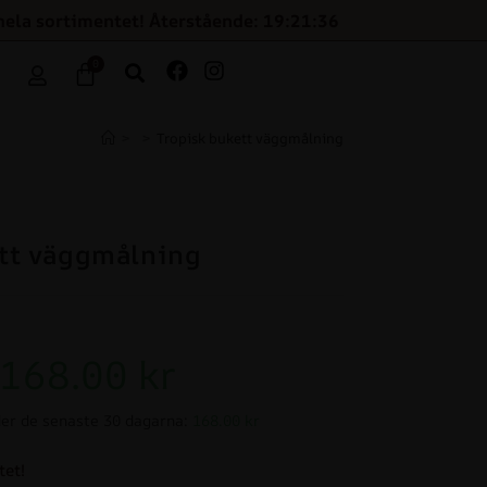
hela sortimentet! Återstående: 19:21:35
0
>
>
Tropisk bukett väggmålning
tt väggmålning
168.00
kr
er de senaste 30 dagarna:
168.00 kr
tet!