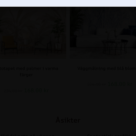
totapet med palmer i varma
Väggmålning med blå blo
färger
168.00
kr
224.00
kr
168.00
kr
224.00
kr
Åsikter