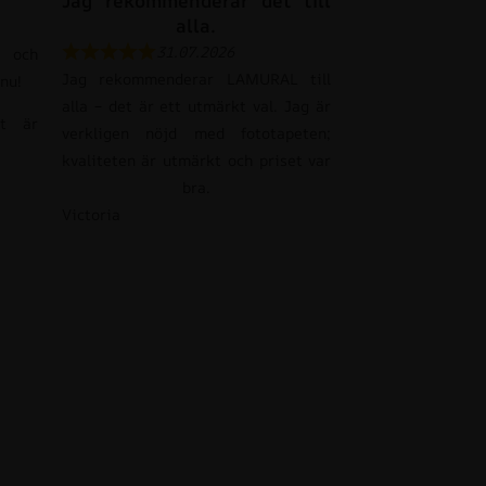
Jag rekommenderar det till
alla.
31.07.2026
 och
Jag rekommenderar LAMURAL till
nu!
alla – det är ett utmärkt val. Jag är
et är
verkligen nöjd med fototapeten;
kvaliteten är utmärkt och priset var
bra.
Victoria