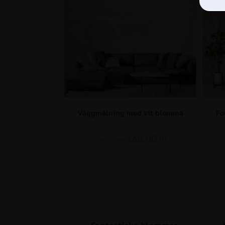
Väggmålning med vit blomma
Fo
168.00
kr
224.00
kr