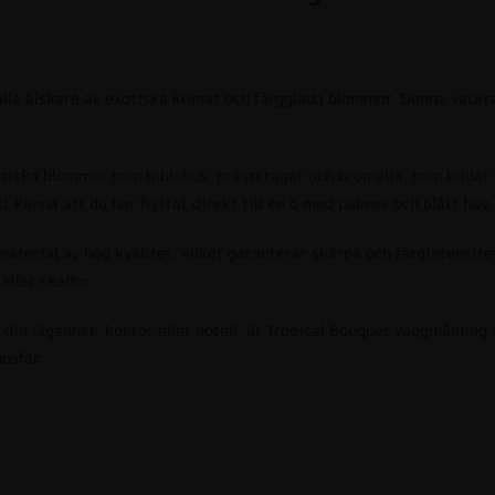
 alla älskare av exotiska klimat och färgglada blommor. Denna vac
ska blommor som hibiskus, prästkragar och bromelia, som bildar en
 känna att du har flyttat direkt till en ö med palmer och blått hav.
terial av hög kvalitet, vilket garanterar skärpa och färgintensitet.
eller skador.
i din lägenhet, kontor eller hotell, är Tropical Bouquet väggmålning
osfär.