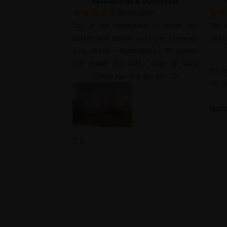
Fantastiska blommor
09.08.2026
Jag är en romantiker i grund och
Vår 
botten och älskar verkligen blommor
först
som dessa – fototapeten är vacker
och enkel att sätta upp; se bara
En v
själva hur fint det blir 🙂
ett b
Nadi
D.B.