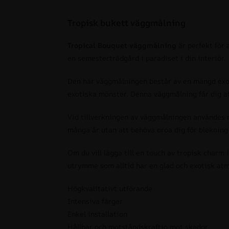
Tropisk bukett väggmålning
Tropical Bouquet väggmålning
är perfekt för
en semesterträdgård i paradiset i din interiör.
Den här väggmålningen består av en mängd exoti
exotiska mönster. Denna väggmålning får dig att
Vid tillverkningen av väggmålningen användes ma
många år utan att behöva oroa dig för blekning 
Om du vill lägga till en touch av tropisk charm 
utrymme som alltid har en glad och exotisk atm
Högkvalitativt utförande
Intensiva färger
Enkel installation
Hållbar och motståndskraftig mot skador