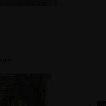
ingar
-
+
LÄ