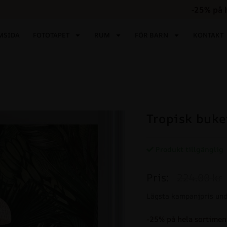
-25% på 
MSIDA
FOTOTAPET
RUM
FÖR BARN
KONTAKT
Tropisk buke
Produkt tillgänglig
Pris:
224.00 kr
Lägsta kampanjpris und
-25% på hela sortimen