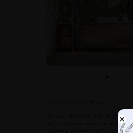
Produktnummer: 1377874766
En vacker väggmålning med blommönster ka
helst. Tack vare sin tidlösa, universella de
lägenhet eller ett hus och till exempel på 