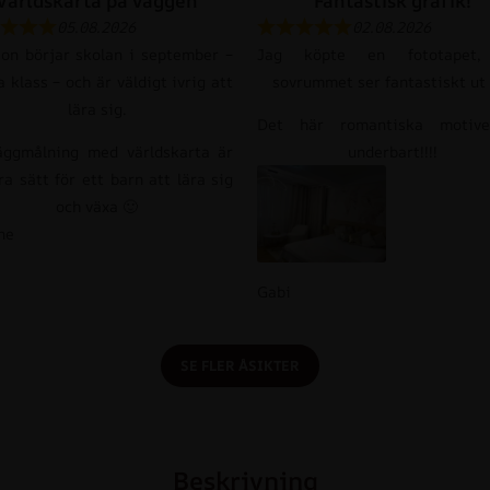
Världskarta på väggen
Fantastisk grafik!
05.08.2026
02.08.2026
son börjar skolan i september –
Jag köpte en fototapet,
a klass – och är väldigt ivrig att
sovrummet ser fantastiskt ut 
lära sig.
Det här romantiska motiv
äggmålning med världskarta är
underbart!!!!
ra sätt för ett barn att lära sig
och växa 🙂
ne
Gabi
SE FLER ÅSIKTER
Beskrivning