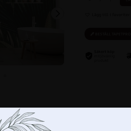
Lägg till i favoriter
BESTÄLL TAPETPRO
Säkert köp
:
miljövänlig
produkt
n försköna vilken interiör som
sign passar den både i en privat
ett kontor. Dessutom passar den