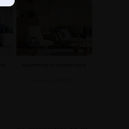
mma
Väggmålning av flygande fåglar
168.00
kr
224.00
kr