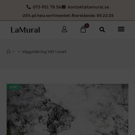
073-951 78 56
kontakt@lamural.se
-25% på hela sortimentet! Återstående: 05:22:25
0
>
>
Väggmålning Vitt i svart
REA!