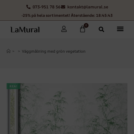
073-951 78 56
kontakt@lamural.se
-25% på hela sortimentet! Återstående: 18:45:42
0
>
>
Väggmålning med grön vegetation
REA!