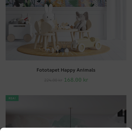
Fototapet Happy Animals
168.00
kr
224.00
kr
REA!