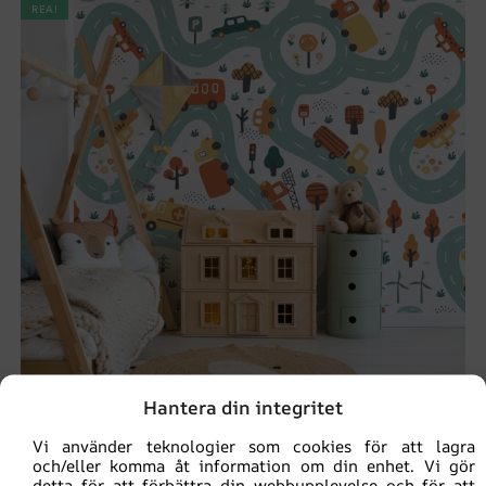
REA!
Hantera din integritet
Vi använder teknologier som cookies för att lagra
och/eller komma åt information om din enhet. Vi gör
Fototapet Stad på hjul
detta för att förbättra din webbupplevelse och för att