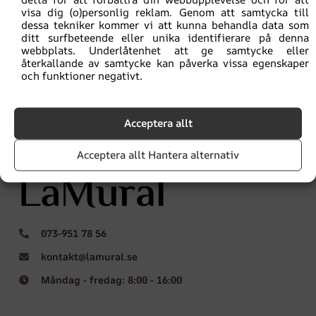
visa dig (o)personlig reklam. Genom att samtycka till
168.00
kr
224.00
kr
dessa tekniker kommer vi att kunna behandla data som
ditt surfbeteende eller unika identifierare på denna
webbplats. Underlåtenhet att ge samtycke eller
återkallande av samtycke kan påverka vissa egenskaper
och funktioner negativt.
Acceptera allt
Acceptera allt Hantera alternativ
073-951 78 56
kontakt@lamural.se
Måndag - fredag: 8:00 - 16:00