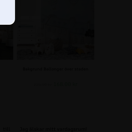
Bakgrund Ballonger över staden
168.00
kr
224.00
kr
till
Jag älskar mitt vardagsrum!