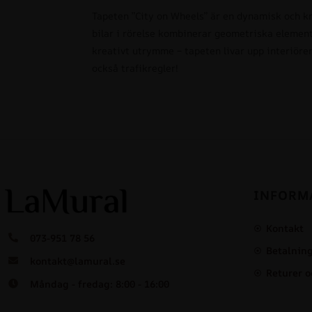
Tapeten ”City on Wheels” är en dynamisk och kr
bilar i rörelse kombinerar geometriska element 
kreativt utrymme – tapeten livar upp interiören
också trafikregler!
INFORM
Kontakt
073-951 78 56
Betalning
kontakt@lamural.se
Returer o
Måndag - fredag: 8:00 - 16:00