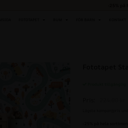
-25% på 
MSIDA
FOTOTAPET
RUM
FÖR BARN
KONTAKT
Fototapet Sta
Produkt tillgänglig
Pris:
224.00 kr
Lägsta kampanjpris und
-25% på hela sortimen