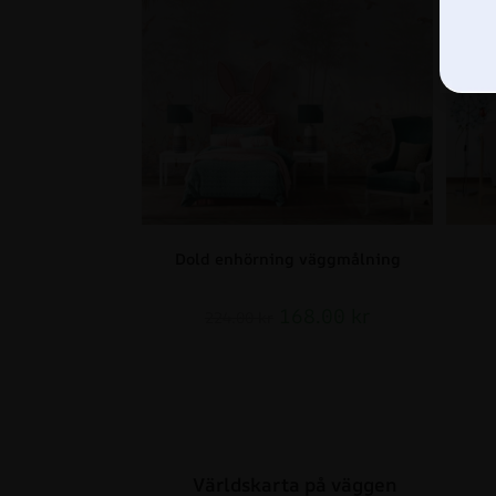
Dold enhörning väggmålning
168.00
kr
224.00
kr
Världskarta på väggen