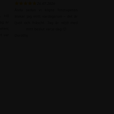
26.07.2026
Ända sedan vi köpte fototapeten
 till
älskar jag mitt vardagsrum – det är
Jag är
ljust och fräscht. Jag är nöjd med
eten;
mitt beslut varje dag 🙂
et var
Dorothy