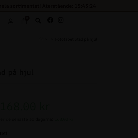
hela sortimentet! Återstående: 15:43:24
0
>
>
Fototapet Stad på hjul
d på hjul
168.00
kr
er de senaste 30 dagarna:
168.00 kr
tet!