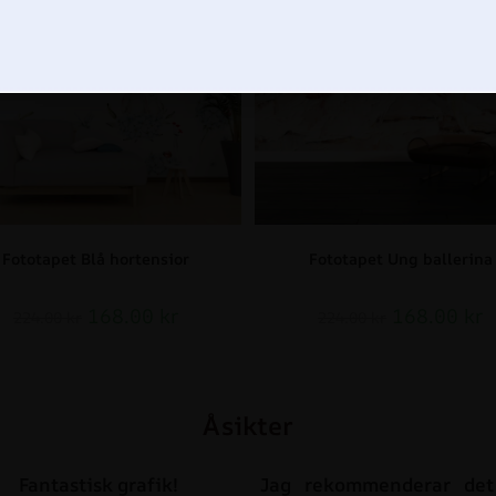
Fototapet Blå hortensior
Fototapet Ung ballerina
168.00
kr
168.00
kr
224.00
kr
224.00
kr
Åsikter
Fantastisk grafik!
Jag rekommenderar det 