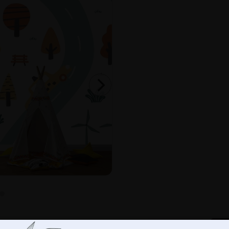
-
+
LÄ