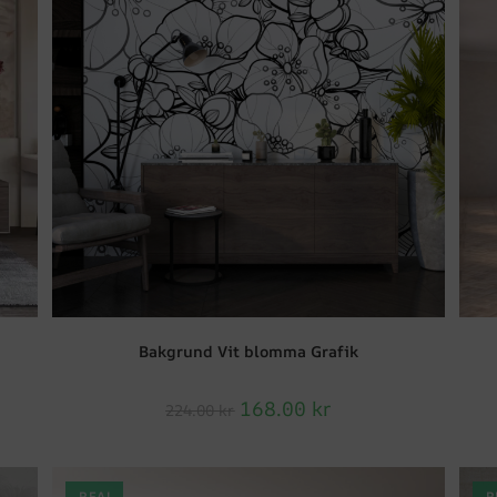
Bakgrund Vit blomma Grafik
168.00
kr
224.00
kr
REA!
R