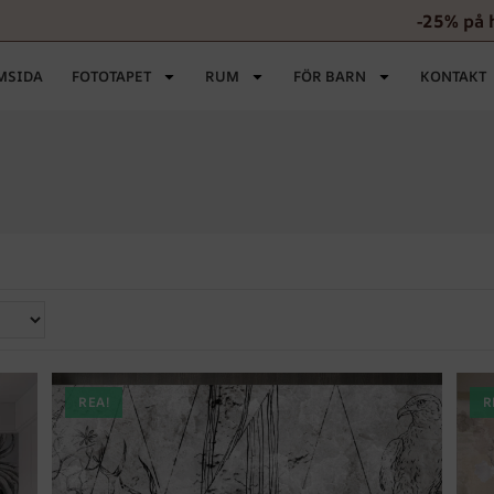
-25% på 
MSIDA
FOTOTAPET
RUM
FÖR BARN
KONTAKT
REA!
R