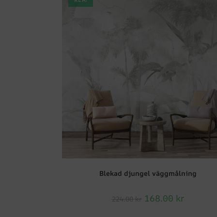
Blekad djungel väggmålning
168.00
kr
224.00
kr