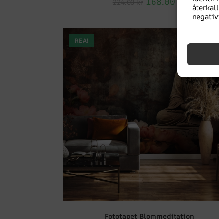
168.00
kr
224.00
kr
återka
negativ
REA!
Fototapet Blommeditation