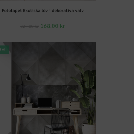
Fototapet Exotiska löv i dekorativa valv
168.00
kr
224.00
kr
EA!