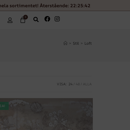
hela sortimentet! Återstående: 22:25:39
0
>
Stil
>
Loft
VISA:
24
48
ALLA
EA!