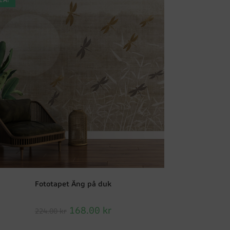
Fototapet Äng på duk
168.00
kr
224.00
kr