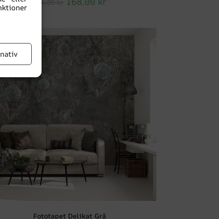
168.00
kr
224.00
kr
ktioner
EA!
rnativ
Fototapet Delikat Grå