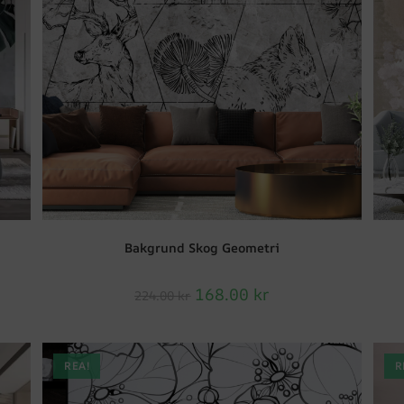
Bakgrund Skog Geometri
168.00
kr
224.00
kr
REA!
R