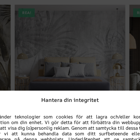
REA!
R
Hantera din integritet
änder teknologier som cookies för att lagra och/eller k
tion om din enhet. Vi gör detta för att förbättra din webbup
Fototapet Blade Leaves
 att visa dig (o)personlig reklam. Genom att samtycka till dessa 
 vi att kunna behandla data som ditt surfbeteende elle
fierare på denna webbplats. Underlåtenhet att ge samtyck