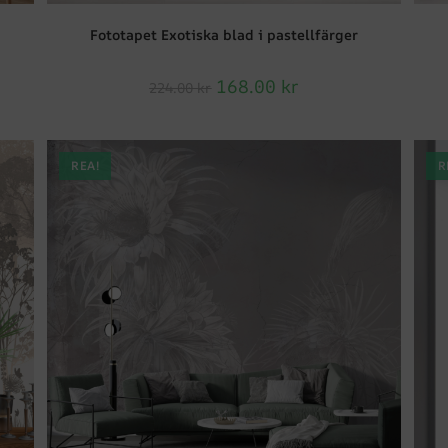
Fototapet Exotiska blad i pastellfärger
168.00
kr
224.00
kr
REA!
R