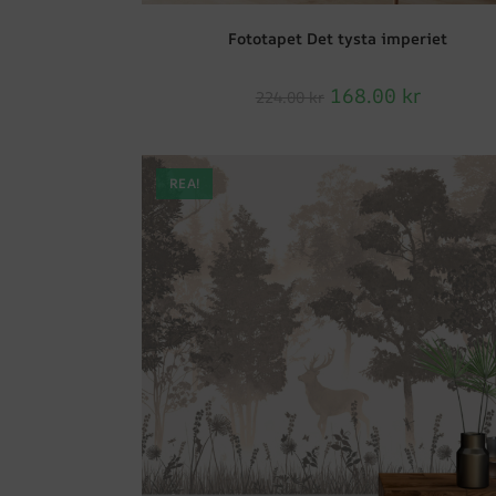
Fototapet Det tysta imperiet
168.00
kr
224.00
kr
REA!