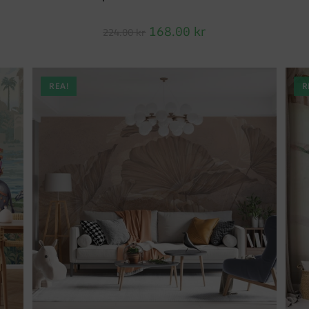
168.00
kr
224.00
kr
REA!
R