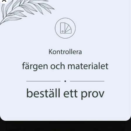
Hantera din integritet
Vi använder teknologier som cookies för att lagra
och/eller komma åt information om din enhet. Vi gör
detta för att förbättra din webbupplevelse och för att
visa dig (o)personlig reklam. Genom att samtycka till
dessa tekniker kommer vi att kunna behandla data som
ditt surfbeteende eller unika identifierare på denna
webbplats. Underlåtenhet att ge samtycke eller
återkallande av samtycke kan påverka vissa egenskaper
och funktioner negativt.
Acceptera allt
Fototapet Färgade ränder
168.00
kr
Acceptera allt Hantera alternativ
224.00
kr
REA!