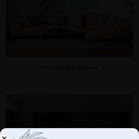
Fototapet Blå blommor
168.00
kr
224.00
kr
REA!