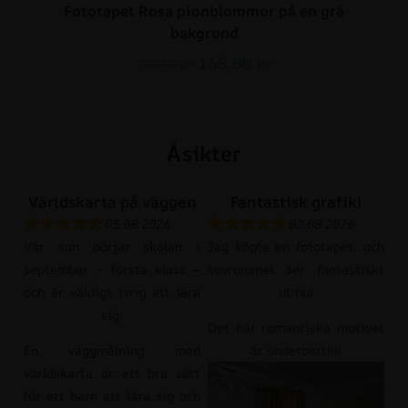
Fototapet Rosa pionblommor på en grå
bakgrund
168.00
kr
224.00
kr
Åsikter
Världskarta på väggen
Fantastisk grafik!
05.08.2026
02.08.2026
Vår son börjar skolan i
Jag köpte en fototapet, och
september – första klass –
sovrummet ser fantastiskt
och är väldigt ivrig att lära
ut nu!
sig.
Det här romantiska motivet
En väggmålning med
är underbart!!!!
världskarta är ett bra sätt
för ett barn att lära sig och