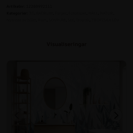
Artikelnr:
12280992111
Kategorier:
3D
,
BADRUM
,
Färger
,
Fototapet
,
HALL
,
NATUR
,
Nyanser av blått
,
Rum
,
SOVRUM
,
Stil
,
Tropisk
,
TROPISKA LÖV
Visualiseringar