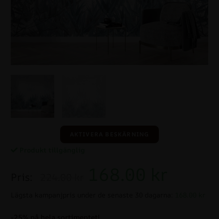
AKTIVERA BESKÄRNING
Produkt tillgänglig
168.00
kr
Pris:
224.00 kr
Lägsta kampanjpris under de senaste 30 dagarna:
168.00 kr
-25% på hela sortimentet!