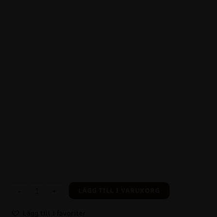
-
+
LÄGG TILL I VARUKORG
Lägg till i favoriter