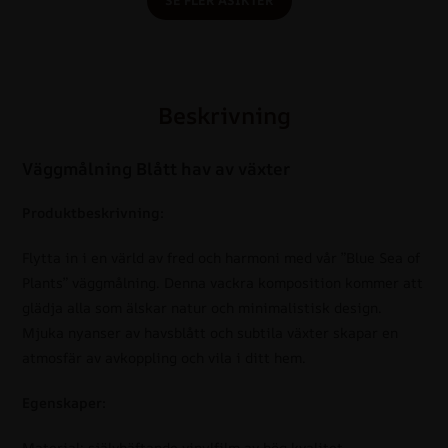
Beskrivning
Väggmålning Blått hav av växter
Produktbeskrivning:
Flytta in i en värld av fred och harmoni med vår ”Blue Sea of
Plants” väggmålning. Denna vackra komposition kommer att
glädja alla som älskar natur och minimalistisk design.
Mjuka nyanser av havsblått och subtila växter skapar en
atmosfär av avkoppling och vila i ditt hem.
Egenskaper:
Material: självhäftande vinylfilm av hög kvalitet