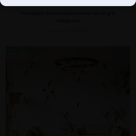
Fototapet Rosa pionblommor på en grå
bakgrund
168.00
kr
224.00
kr
REA!