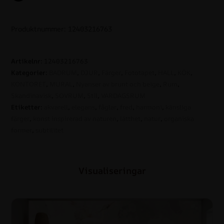
Produktnummer: 12403216763
Artikelnr:
12403216763
Kategorier:
BADRUM
,
DJUR
,
Färger
,
Fototapet
,
HALL
,
KÖK
,
KONTORET
,
MURAL
,
Nyanser av brunt och beige
,
Rum
,
Skandinavisk
,
SOVRUM
,
Stil
,
VARDAGSRUM
Etiketter:
akvarell
,
elegans
,
fåglar
,
fred
,
harmoni
,
känsliga
färger
,
konst inspirerad av naturen
,
lätthet
,
natur
,
organiska
former
,
subtilitet
Visualiseringar