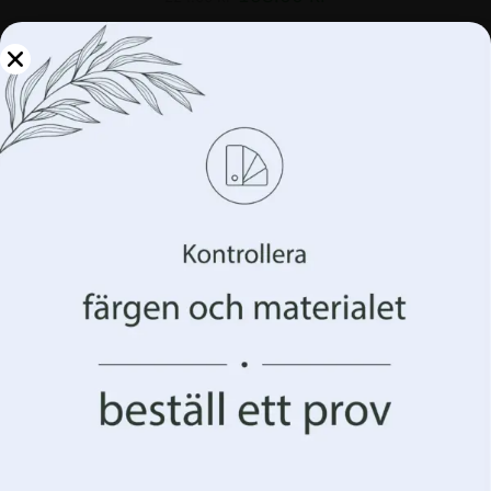
REA!
Hantera din integritet
Vi använder teknologier som cookies för att lagra
och/eller komma åt information om din enhet. Vi gör
detta för att förbättra din webbupplevelse och för att
visa dig (o)personlig reklam. Genom att samtycka till
dessa tekniker kommer vi att kunna behandla data som
ditt surfbeteende eller unika identifierare på denna
webbplats. Underlåtenhet att ge samtycke eller
återkallande av samtycke kan påverka vissa egenskaper
och funktioner negativt.
Acceptera allt
Acceptera allt Hantera alternativ