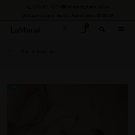
073-951 78 56
kontakt@lamural.se
-25% på hela sortimentet! Återstående: 20:53:25
0
>
>
Romantiska fåglar
REA!