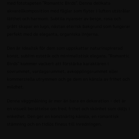
med fototapeten ”Romantic Birds”. Denna delikata
akvarellkomposition med fåglar som flyter i luften utstrålar
lätthet och harmoni. Subtila nyanser av beige, rosa och
grått skapar en lugn, nästan eterisk bakgrund som fungerar
perfekt med de eleganta, organiska linjerna.
Den är idealisk för dem som uppskattar naturinspirerad
konst, sublim estetik och minimalistisk elegans. ”Romantic
Birds” kommer vackert att förstärka karaktären i
sovrummet, vardagsrummet, avkopplingsrummet eller
kommersiella utrymmen och ge dem en känsla av frihet och
mildhet.
Denna väggmålning är mer än bara en dekoration – det är
en visuell berättelse om fred, frihet och skönhet som döljs i
enkelhet. Den ger en konstnärlig känsla, en romantisk
stämning och en tidlös finess till inredningen.