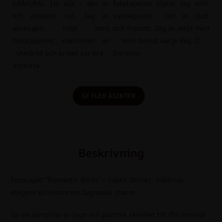
LAMURAL till alla – det är
fototapeten älskar jag mitt
ett utmärkt val. Jag är
vardagsrum – det är ljust
verkligen nöjd med
och fräscht. Jag är nöjd med
fototapeten; kvaliteten är
mitt beslut varje dag 🙂
utmärkt och priset var bra.
Dorothy
Victoria
SE FLER ÅSIKTER
Beskrivning
Fototapet ”Romantic Birds” – subtil lätthet, målerisk
elegans och naturens lugnande charm
Ge en atmosfär av lugn och poetisk skönhet till din interiör