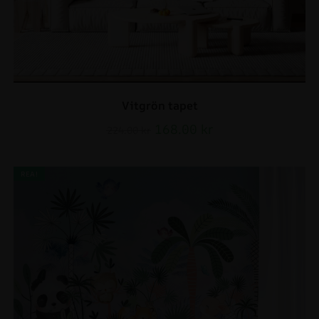
Vitgrön tapet
168.00
kr
224.00
kr
REA!