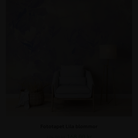
Fototapet Lila blommor
168.00
kr
224.00
kr